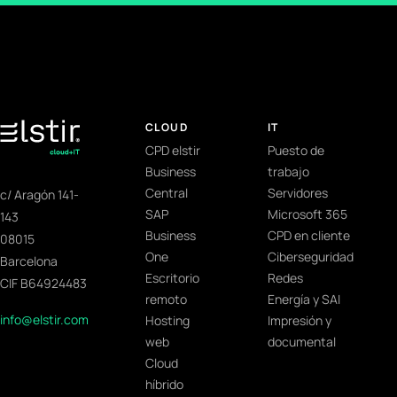
CLOUD
IT
CPD elstir
Puesto de
Business
trabajo
Central
Servidores
c/ Aragón 141-
SAP
Microsoft 365
143
Business
CPD en cliente
08015
One
Ciberseguridad
Barcelona
Escritorio
Redes
CIF B64924483
remoto
Energía y SAI
info@elstir.com
Hosting
Impresión y
web
documental
Cloud
híbrido