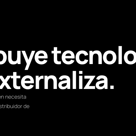
buye tecnolo
xternaliza.
én necesita
stribuidor de