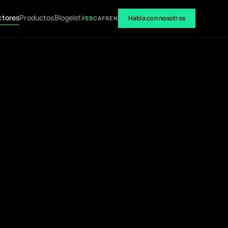
ctores
Productos
Blog
elstir
Habla con nosotros
ES
CA
FR
EN