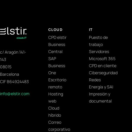
CLOUD
IT
CPD elstir
Puesto de
Business
trabajo
Central
Servidores
c/ Aragón 141-
SAP
Microsoft 365
143
Business
CPD en cliente
08015
One
Ciberseguridad
Barcelona
Escritorio
Redes
CIF B64924483
remoto
Energía y SAI
info@elstir.com
Hosting
Impresión y
web
documental
Cloud
híbrido
Correo
corporativo