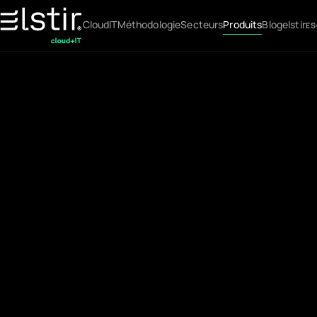
Cloud
IT
Méthodologie
Secteurs
Produits
Blog
elstir
ES