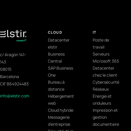
CLOUD
IT
Datacenter
Poste de
elstir
travail
Business
Serveurs
c/ Aragón 141-
Central
Microsoft 365
143
SAP Business
Datacenter
08015
One
chez le client
Barcelona
Bureau à
Cybersécurité
CIF B64924483
distance
Réseaux
info@elstir.com
Hébergement
Énergie et
web
onduleurs
Cloud hybride
Impression et
Messagerie
gestion
d'entreprise
documentaire