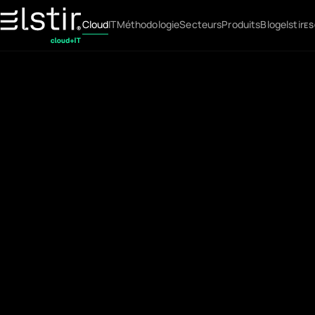
Cloud
IT
Méthodologie
Secteurs
Produits
Blog
elstir
ES