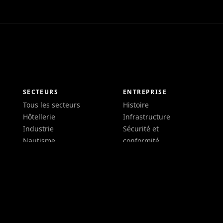
SECTEURS
ENTREPRISE
Tous les secteurs
Histoire
Hôtellerie
Infrastructure
Industrie
Sécurité et
Nautisme
conformité
Services
Partenaires
Automobile
Méthodologie
AIDE
Énergie et utilities
Support
Retail et alimentaire
Questions
Architecture et
fréquentes
construction