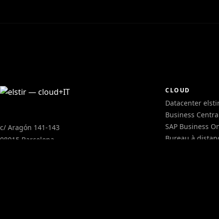
CLOUD
Datacenter elsti
Business Centra
SAP Business O
c/ Aragón 141-143
Bureau à distan
08015 Barcelona
Hébergement w
CIF B64924483
Cloud hybride
info@elstir.com
Messagerie
d'entreprise
Sécurité de la
messagerie