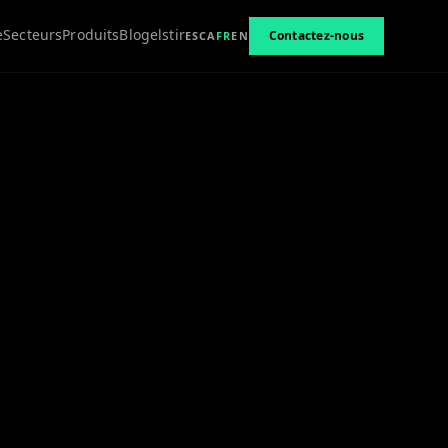
e
Secteurs
Produits
Blog
elstir
Contactez-nous
ES
CA
FR
EN