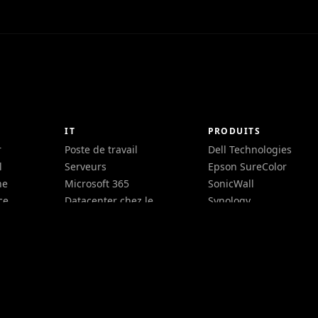
IT
PRODUITS
r
Poste de travail
Dell Technologies
l
Serveurs
Epson SureColor
ne
Microsoft 365
SonicWall
ce
Datacenter chez le
Synology
eb
client
ESET
Cybersécurité
Hornetsecurity VM
Réseaux
Backup
Énergie et
Backup for
onduleurs
Workgroups
Impression et