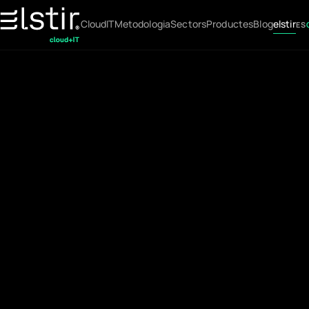
Cloud
IT
Metodologia
Sectors
Productes
Blog
elstir
ES