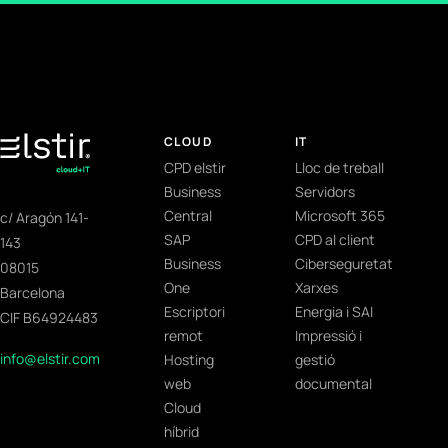
CLOUD
IT
CPD elstir
Lloc de treball
Business
Servidors
Central
Microsoft 365
c/ Aragón 141-
SAP
CPD al client
143
Business
Ciberseguretat
08015
One
Xarxes
Barcelona
Escriptori
Energia i SAI
CIF B64924483
remot
Impressió i
info@elstir.com
Hosting
gestió
web
documental
Cloud
híbrid