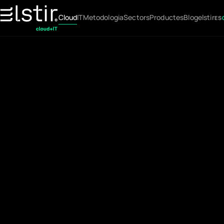
Cloud
IT
Metodologia
Sectors
Productes
Blog
elstir
ES