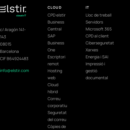
CLOUD
IT
CPD elstir
Lloc de treball
Business
Servidors
Central
Microsoft 365
c/ Aragón 141-
SAP
CPD al client
143
Business
Ciberseguretat
08015
One
Xarxes
Barcelona
Escriptori
Energia i SAI
CIF B64924483
remot
Impressió i
info@elstir.com
Hosting
gestió
web
documental
Cloud
híbrid
Correu
corporatiu
Seguretat
del correu
Còpies de