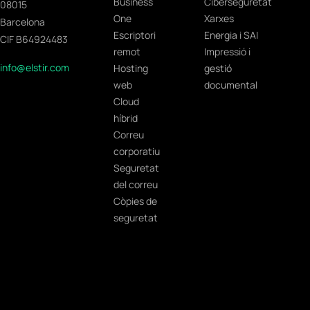
Business
Ciberseguretat
08015
One
Xarxes
Barcelona
Escriptori
Energia i SAI
CIF B64924483
remot
Impressió i
info@elstir.com
Hosting
gestió
web
documental
Cloud
híbrid
Correu
corporatiu
Seguretat
del correu
Còpies de
seguretat