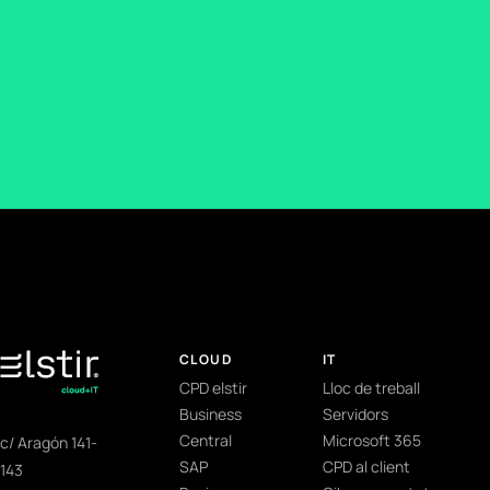
CLOUD
IT
CPD elstir
Lloc de treball
Business
Servidors
Central
Microsoft 365
c/ Aragón 141-
SAP
CPD al client
143