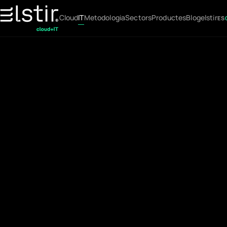
Cloud
IT
Metodologia
Sectors
Productes
Blog
elstir
ES