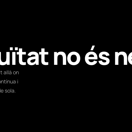
uïtat no és 
 allà on
ntínua i
e sola.