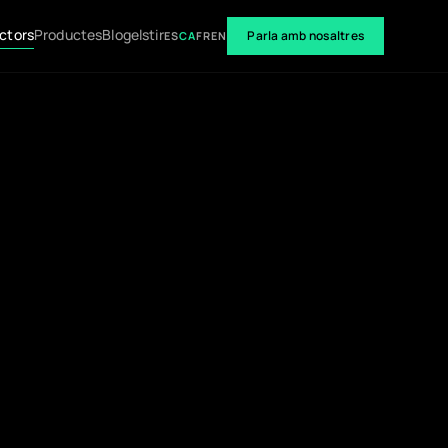
ctors
Productes
Blog
elstir
Parla amb nosaltres
ES
CA
FR
EN