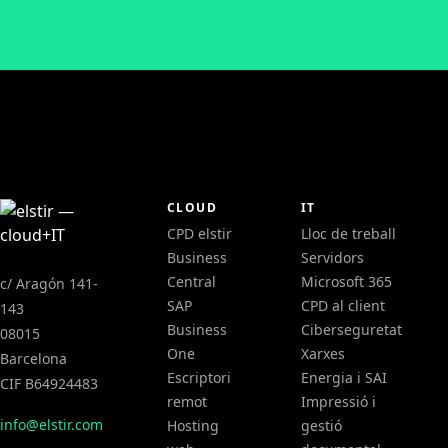
CLOUD
IT
CPD elstir
Lloc de treball
Business
Servidors
Central
Microsoft 365
c/ Aragón 141-
SAP
CPD al client
143
Business
Ciberseguretat
08015
One
Xarxes
Barcelona
Escriptori
Energia i SAI
CIF B64924483
remot
Impressió i
info@elstir.com
Hosting
gestió